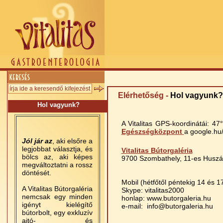
Elérhetőség -
Hol vagyunk?
Hol vagyunk?
A Vitalitas GPS-koordinátái: 47
Egészségközpont
a google.hu
Jól jár az
, aki elsőre a
legjobbat választja, és
Vitalitas Bútorgaléria
bölcs az, aki képes
9700 Szombathely, 11-es Huszá
megváltoztatni a rossz
döntését.
Mobil (hétfőtől péntekig 14 és 1
A Vitalitas Bútorgaléria
Skype: vitalitas2000
nemcsak egy minden
honlap: www.butorgaleria.hu
igényt kielégítő
e-mail:
info@butorgaleria.hu
bútorbolt, egy exkluzív
ajtó- és