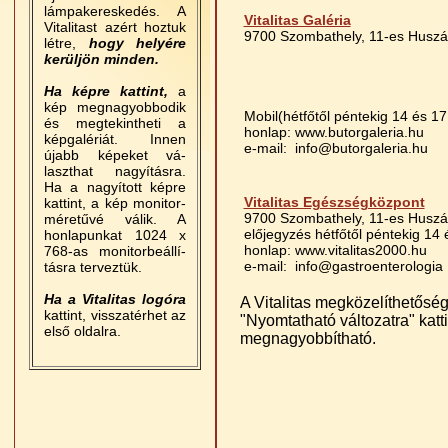
lámpakereskedés. A
Vitalitas Galéria
Vitalitast azért hoztuk
9700 Szombathely, 11-es Huszá
létre,
hogy helyére
kerüljön minden.
Ha képre kattint,
a
kép megnagyobbodik
Mobil(hétfőtől péntekig 14 és 17
és megtekintheti a
honlap: www.butorgaleria.hu
képgalériát. Innen
e-mail:
info@butorgaleria.hu
újabb képeket vá-
laszthat nagyításra.
Ha a nagyított képre
Vitalitas Egészségközpont
kattint, a kép monitor-
9700 Szombathely, 11-es Huszár
méretűvé válik. A
előjegyzés hétfőtől péntekig 14 
honlapunkat 1024 x
honlap: www.vitalitas2000.hu
768-as monitorbeállí-
e-mail:
info@gastroenterologia
tásra terveztük.
Ha a Vitalitas logóra
A Vitalitas megközelíthetőség
kattint, visszatérhet az
"Nyomtatható változatra" katt
első oldalra.
megnagyobbítható.