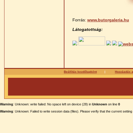
Forrás:
www.butorgaleria.hu
Látogatottság:
Beállítás kezdőlapként
|
Hozzáadás 
Warning
: Unknown: write failed: No space left on device (28) in
Unknown
on line
0
Warning
: Unknown: Failed to write session data (files). Please verify that the current settin